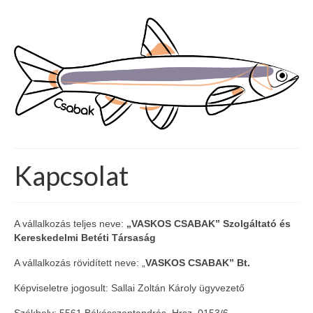
Kapcsolat
A vállalkozás teljes neve:
„VASKOS CSABAK” Szolgáltató és
Kereskedelmi Betéti Társaság
A vállalkozás rövidített neve: „
VASKOS CSABAK” Bt.
Képviseletre jogosult: Sallai Zoltán Károly ügyvezető
Székhely: 5561 Békésszentandrás, Hrsz. 0153/6.