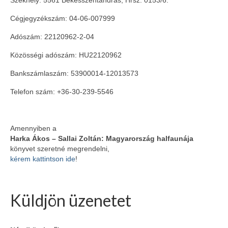
Cégjegyzékszám: 04-06-007999
Adószám: 22120962-2-04
Közösségi adószám: HU22120962
Bankszámlaszám: 53900014-12013573
Telefon szám: +36-30-239-5546
Amennyiben a
Harka Ákos – Sallai Zoltán: Magyarország halfaunája
könyvet szeretné megrendelni,
kérem kattintson ide
!
Küldjön üzenetet
Please leave this field empty.